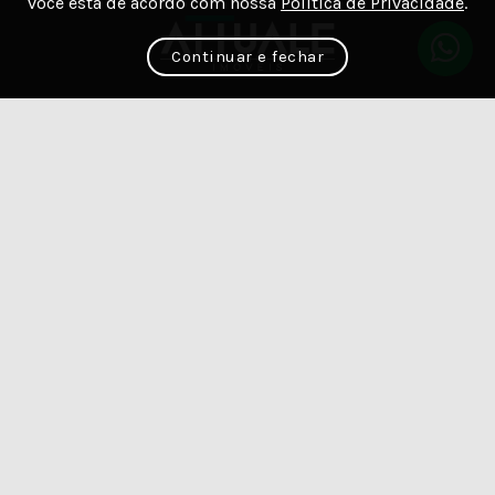
você está de acordo com nossa
Política de Privacidade
.
Continuar e fechar
Acesse
nossas
redes sociais:
PÁGINAS
Home
Venda
Aluguel
Sobre
Contato