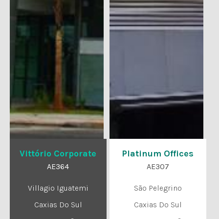
Vittório Corporate
Platinum Offices
AE364
AE307
Villagio Iguatemi
São Pelegrino
Caxias Do Sul
Caxias Do Sul