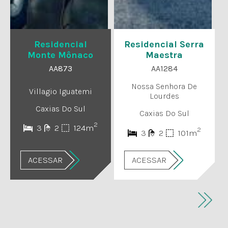
Residencial
Residencial Serra
Monte Mônaco
Maestra
AA873
AA1284
Nossa Senhora De
Villagio Iguatemi
Lourdes
Caxias Do Sul
Caxias Do Sul
2
3
2
124m
2
3
2
101m
ACESSAR
ACESSAR