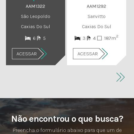
AAM1322
AAM1292
São Leopoldo
Sanvitto
Caxias Do Sul
Caxias Do Sul
2
6
5
3
4
187m
ACESSAR
ACESSAR
Não encontrou o que busca?
Preencha o formulário abaixo para que um de